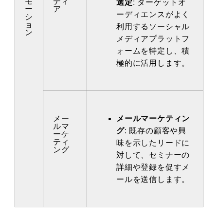
モ
ディ
選定
: ターゲットオ
ー
ア
ーディエンスがよく
シ
ョ
利用するソーシャル
ン
メディアプラットフ
ォームを特定し、積
極的に活用します。
メー
メールマーケティン
ルマ
グ
: 既存の顧客や興
ーケ
ティ
味を示したリードに
ング
対して、セミナーの
詳細や登録を促すメ
ールを送信します。