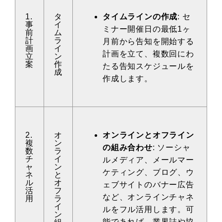
1.
タ
タイムラインの作成
: セ
事
イ
ミナー開催日の最低1ヶ
前
ム
計
ラ
月前から告知を開始する
画
イ
計画を立て、複数回にわ
立
ン
案
作
たる告知スケジュールを
成
作成します。
2.
オ
オンラインとオフライン
複
ン
の組み合わせ
: ソーシャ
数
ラ
チ
イ
ルメディア、メールマー
ャ
ン
ケティング、ブログ、ウ
ネ
と
ル
オ
ェブサイトのバナー広告
活
フ
など、オンラインチャネ
用
ラ
イ
ルをフル活用します。可
ン
能であれば、業界誌や協