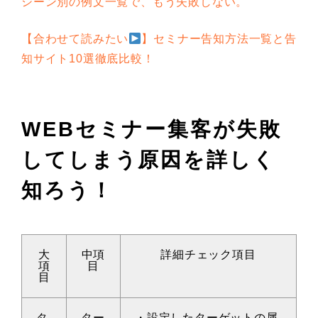
シーン別の例文一覧で、もう失敗しない。
【合わせて読みたい
】セミナー告知方法一覧と告
知サイト10選徹底比較！
WEBセミナー集客が失敗
してしまう原因を詳しく
知ろう！
大
中項
詳細チェック項目
項
目
目
タ
ター
・設定したターゲットの属