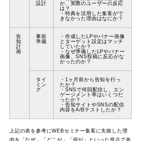
設計
か、実際のユーザーの反応
は？
・特典を活用した集客がで
きなかった理由はなにか？
告
事前
・作成したLPやバナー画像
知
準備
とターゲット設定はマッチ
計
していたか？
画
・なぜ準備したLPやバナー
画像、SNS投稿に反応がな
かったのか？
タイ
・1ヶ月前から告知を行っ
ミン
たか？
グ
・SNSで何回配信し、エン
ゲージメント率はいくつだ
ったか？
・告知サイトやSNSの配信
内容をA/Bテストしたか？
上記の表を参考にWEBセミナー集客に失敗した理
由を「なぜ」「どこが」「何が」といった視点で各