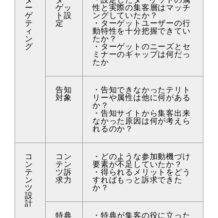
ー
ゲッ
性と実際の集客層はマッチ
ゲ
ト設
ングしていたか？
テ
定
・ターゲットユーザーの行
ィ
動特性を十分把握できてい
ン
たか？
グ
・ターゲットのニーズとセ
ミナーのギャップは何だっ
たか
告知
・告知できなかったテリト
対象
リーや属性は他に何がある
か？
・告知サイトから集客出来
なかった原因は何が考えら
れるのか？
コ
コン
・どのような参加動機づけ
ン
テン
要素が不足していたか？
テ
ツ訴
・得られるメリットをどう
ン
求力
すればもっと訴求できた
ツ
か？
設
計
特典
・特典が集客の役に立った