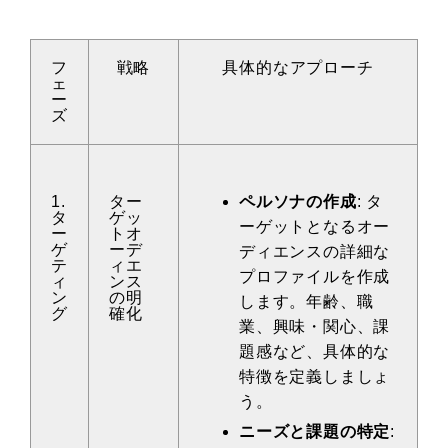
フ
戦略
具体的なアプローチ
ェ
ー
ズ
1.
ター
ペルソナの作成
: タ
タ
ゲッ
ーゲットとなるオー
ー
トオ
ゲ
ーデ
ディエンスの詳細な
テ
ィエ
プロファイルを作成
ィ
ンス
ン
の明
します。年齢、職
グ
確化
業、興味・関心、課
題感など、具体的な
特徴を定義しましょ
う。
ニーズと課題の特定
: