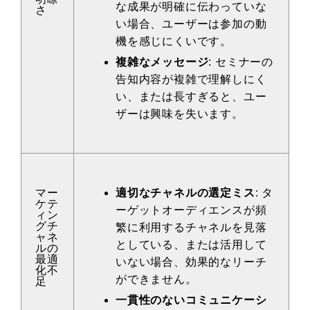
な成果が明確に伝わっていな
さ
い場合、ユーザーは参加の動
機を感じにくいです。
複雑なメッセージ
: セミナーの
告知内容が複雑で理解しにく
い、または長すぎると、ユー
ザーは興味を失います。
マー
適切なチャネルの選定ミス
: タ
ケテ
ーゲットオーディエンスが頻
ィン
グチ
繁に利用するチャネルを見落
ャネ
としている、または活用して
ルの
最適
いない場合、効果的なリーチ
化不
ができません。
足
一貫性のないコミュニケーシ