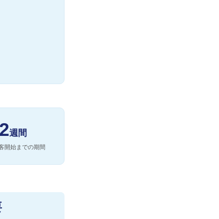
2
週間
客開始までの期間
要