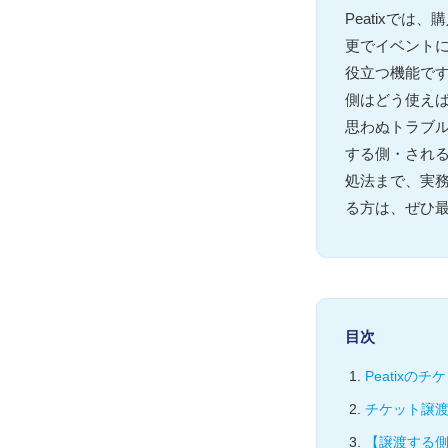
Peatixで
更でイベント
役立つ機能で
側はどう使え
思わぬトラブル
する側・され
処法まで、実務
る方は、ぜひ
目次
Peatix
チケット譲
【譲渡する側