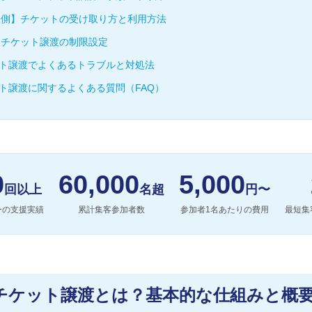
る側】チケットの受け取り方と利用方法
るチケット譲渡の制限設定
チケット譲渡でよくあるトラブルと対処法
ケット譲渡に関するよくある質問（FAQ）
0
60,000
5,000
回以上
名超
円〜
ーの支援実績
累計集客参加者数
参加者1名あたりの費用
最短集
xのチケット譲渡とは？基本的な仕組みと概