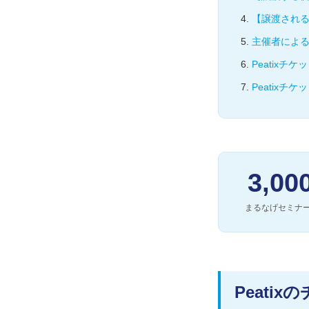
【譲渡され
主催者によ
Peatix
Peatixチ
3,00
まるなげセミナ
Peati