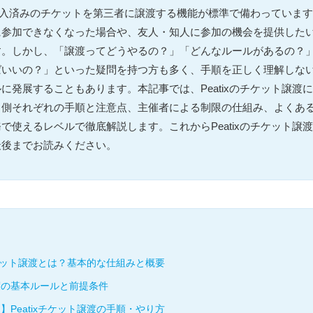
は、購入済みのチケットを第三者に譲渡する機能が標準で備わっていま
に参加できなくなった場合や、友人・知人に参加の機会を提供した
す。しかし、「譲渡ってどうやるの？」「どんなルールがあるの？
ばいいの？」といった疑問を持つ方も多く、手順を正しく理解しな
に発展することもあります。本記事では、Peatixのチケット譲渡
る側それぞれの手順と注意点、主催者による制限の仕組み、よくあ
で使えるレベルで徹底解説します。これからPeatixのチケット譲
最後までお読みください。
のチケット譲渡とは？基本的な仕組みと概要
渡の基本ルールと前提条件
】Peatixチケット譲渡の手順・やり方