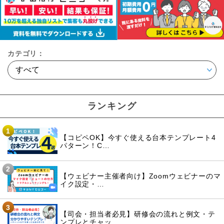
カテゴリ：
ランキング
1
【コピペOK】今すぐ使える台本テンプレート4
パターン！C…
2
【ウェビナー主催者向け】Zoomウェビナーのマ
イク設定・…
3
【司会・担当者必見】研修会の流れと例文・テ
ンプレとチャッ…