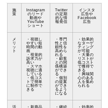
施
Instagram
Twitter
インスタ
策
のリード
の定期
広告や
動画や
的な情
Facebook
YouTube
報発信
広告
ショート
メ
・視聴し
・専門
・効果的
リ
やすい短
性と信
なターゲ
ッ
時間の動
頼性を
ティング
ト
画
高めら
が可能
・視覚的
れる
・大量の
訴求力が
・顧客
リストが
高い
との関
低コスト
・スマホ
係構築
で獲得で
視聴に適
ができ
きる
している
る
・興味関
・低コス
・個別
心のある
トで簡単
の提案
人を集め
に制作で
ができ
られる
きる
るよう
になる
活
・新商品
・継続
・効率的