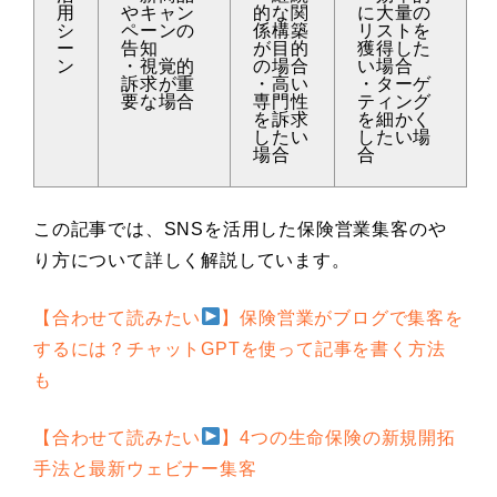
用
やキャン
的な関
に大量の
シ
ペーンの
係構築
リストを
ー
告知
が目的
獲得した
ン
・視覚的
の場合
い場合
訴求が重
・高い
・ターゲ
要な場合
専門性
ティング
を訴求
を細かく
したい
したい場
場合
合
この記事では、SNSを活用した保険営業集客のや
り方について詳しく解説しています。
【合わせて読みたい
】保険営業がブログで集客を
するには？チャットGPTを使って記事を書く方法
も
【合わせて読みたい
】4つの生命保険の新規開拓
手法と最新ウェビナー集客