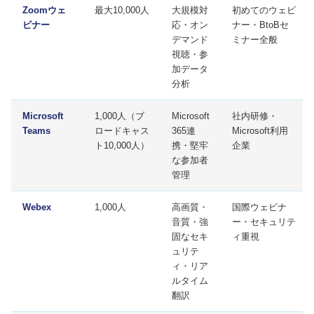
Zoomウェ
最大10,000人
大規模対
初めてのウェビ
ビナー
応・オン
ナー・BtoBセ
デマンド
ミナー全般
視聴・参
加データ
分析
Microsoft
1,000人（ブ
Microsoft
社内研修・
Teams
ロードキャス
365連
Microsoft利用
ト10,000人）
携・堅牢
企業
な参加者
管理
Webex
1,000人
高画質・
国際ウェビナ
音質・強
ー・セキュリテ
固なセキ
ィ重視
ュリテ
ィ・リア
ルタイム
翻訳