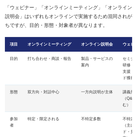
「ウェビナー」「オンラインミーティング」「オンライン
説明会」はいずれもオンラインで実施するため混同されが
ちですが、目的・形態・対象者が異なります。
項目
オンラインミーティング
オンライン説明会
ウェビ
目的
打ち合わせ・商談・報告
製品・サービスの
セミナ
案内
研修・
支援・
ド獲得
形態
双方向・対話中心
一方向説明が主体
講義形
（Q&A
む）
参加
特定・限定される
不特定多数
不特定
者
（主に
ド・見