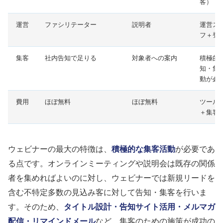
客）
運営
ファシリテーター
説明者
運営ス
フ＋登
集客
社内告知で足りる
対象者への案内
積極的
知・集
動が必
費用
ほぼ無料
ほぼ無料
ツール
＋集客
ウェビナーの最大の特徴は、
積極的な集客活動
が必要であ
る点です。オンラインミーティングや説明会は既存の関係
者を集めればよいのに対し、ウェビナーでは新規リードを
含む不特定多数の見込み客に対して告知・集客を行いま
す。そのため、
タイトル設計・告知サイト活用・メルマガ
配信・リマインドメール
など、集客のための施策が成功の