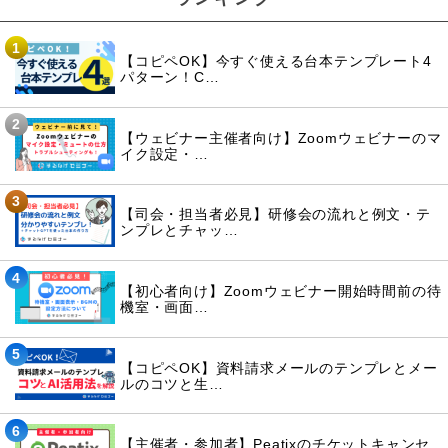
1
【コピペOK】今すぐ使える台本テンプレート4
パターン！C…
2
【ウェビナー主催者向け】Zoomウェビナーのマ
イク設定・…
3
【司会・担当者必見】研修会の流れと例文・テ
ンプレとチャッ…
4
【初心者向け】Zoomウェビナー開始時間前の待
機室・画面…
5
【コピペOK】資料請求メールのテンプレとメー
ルのコツと生…
6
【主催者・参加者】Peatixのチケットキャンセ