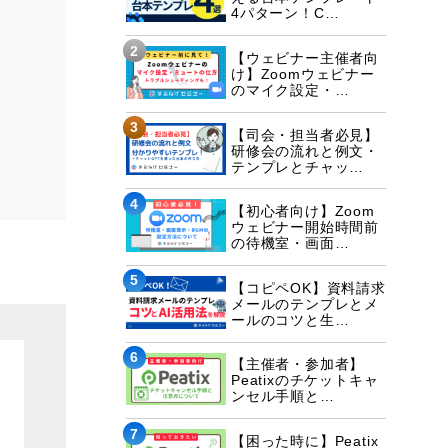
4パターン！C…
2
【ウェビナー主催者向
け】Zoomウェビナー
のマイク設定・…
3
【司会・担当者必見】
研修会の流れと例文・
テンプレとチャッ…
4
【初心者向け】Zoom
ウェビナー開始時間前
の待機室・画面…
5
【コピペOK】資料請求
メールのテンプレとメ
ールのコツと生…
6
【主催者・参加者】
Peatixのチケットキャ
ンセル手順と…
7
【困った時に】Peatix