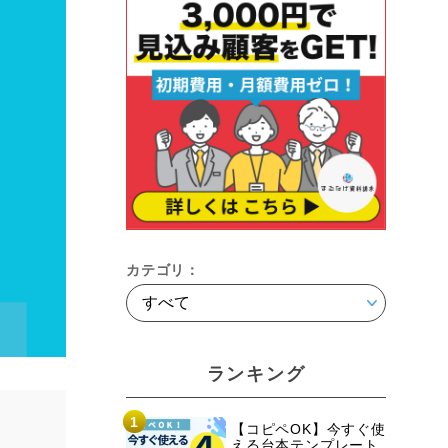
カテゴリ：
ランキング
1
【コピペOK】今すぐ使
える台本テンプレート