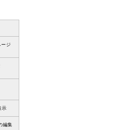
bページ
示
表示
tの編集