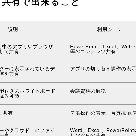
面共有で出来ること
説明
利用シーン
実行中のアプリやブラウザ
PowerPoint、Excel、We
して共有
等のコンテンツ共有
ターに表示されているデ
アプリの切り替え操作の表
体を共有
ion機能付きのホワイトボード
会議資料の解説
込み可能
面共有
デモ操作の表示、写真/動画
ーやクラウド上のファイ
Word、Excel、PowerPoin
共有
しながらの共有