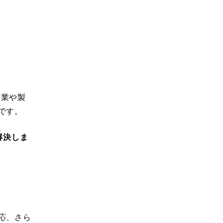
企業や製
です。
解決しま
応、さら