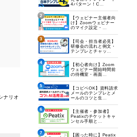
4パターン！C…
2
【ウェビナー主催者向
け】Zoomウェビナー
のマイク設定・…
3
【司会・担当者必見】
研修会の流れと例文・
テンプレとチャッ…
4
【初心者向け】Zoom
ウェビナー開始時間前
の待機室・画面…
5
【コピペOK】資料請求
メールのテンプレとメ
シナリオ
ールのコツと生…
6
【主催者・参加者】
Peatixのチケットキャ
ンセル手順と…
7
【困った時に】Peatix