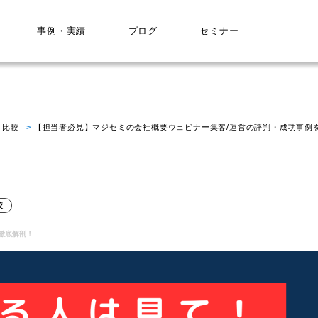
事例・実績
ブログ
セミナー
・比較
【担当者必見】マジセミの会社概要ウェビナー集客/運営の評判・成功事例
較
徹底解剖！