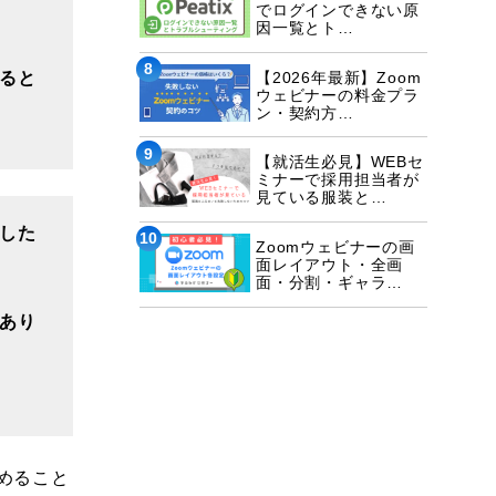
でログインできない原
因一覧とト…
8
ると
【2026年最新】Zoom
ウェビナーの料金プラ
ン・契約方…
9
【就活生必見】WEBセ
ミナーで採用担当者が
見ている服装と…
した
10
Zoomウェビナーの画
面レイアウト・全画
面・分割・ギャラ…
あり
めること