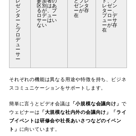
レ
参加者の
とプレ
ト、プ
ゼ
区別はあ
ゼンタ
レゼン
ン
るが、プ
ーが存
ター、
タ
ロデュー
在
プロデ
ー
サーはい
ューサ
と
ない
ーが存
プ
在
ロ
デ
ュ
ー
サ
ー
それぞれの機能は異なる用途や特徴を持ち、ビジネ
スコミュニケーションをサポートします。
簡単に言うとビデオ会議は
「小規模な会議向け」
で
ウェビナーは
「大規模な社内外の会議向け」「ライ
ブイベントは研修会や社長あいさつなどのイベン
ト」
に向いています。