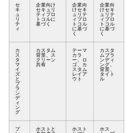
セ
企業向け
企業向
企業向
キ
セキュリ
けセキ
けセキ
ュ
ティプロ
ュリテ
ュリテ
リ
トコルに
ィプロ
ィプロ
テ
基づく
トコル
トコル
ィ
に基づ
に基づ
く
く
カ
カスタム
テーマ
カスタ
ス
背景、ス
カラ
ムブラ
タ
クリーン
ー、ロ
ンディ
マ
共有
ゴ、カ
ング、
イ
スタム
背景、
ズ
レイア
タイト
と
ウト
ル
ブ
ラ
ン
デ
ィ
ン
グ
プ
ホストと
ホスト
ホス