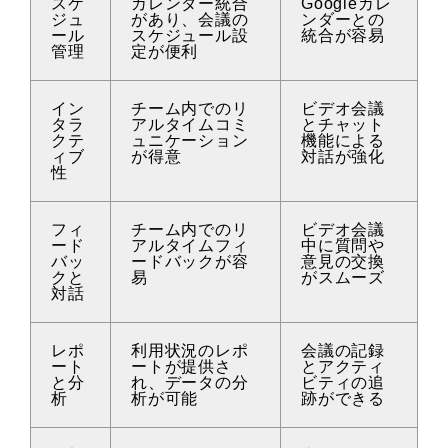
スケ
カレンダー統合
Googleカレ
ジュ
があり、会議の
ンダーとの
ール
スケジュール設
統合が容易
管理
定が便利
イン
チーム内でのリ
ビデオ会議
タラ
アルタイムコミ
とチャット
クテ
ュニケーション
機能による
ィブ
が得意
対話が強化
性
フィ
チーム内でのリ
ビデオ会議
ード
アルタイムフィ
中に質問や
バッ
ードバックが容
意見の交換
クと
易
がスムーズ
対話
レポ
利用状況のレポ
会議の記録
ート
ートが提供さ
とアクティ
と分
れ、データの分
ビティの追
析
析が可能
跡ができる