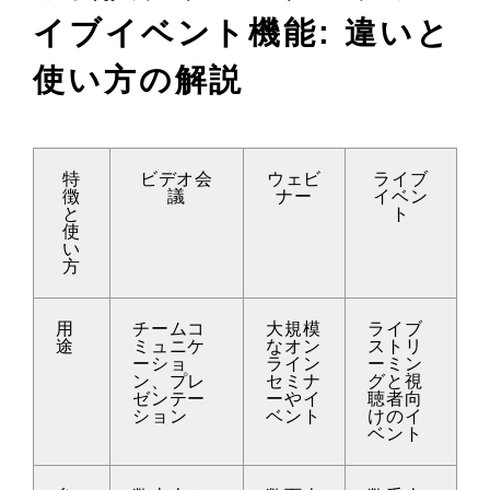
イブイベント機能: 違いと
使い方の解説
特
ビデオ会
ウェビ
ライブ
徴
議
ナー
イベン
と
ト
使
い
方
用
チームコ
大規模
ライブ
途
ミュニケ
なオン
ストリ
ーショ
ライン
ーミン
ン、プレ
セミナ
グと視
ゼンテー
ーやイ
聴者向
ション
ベント
けのイ
ベント