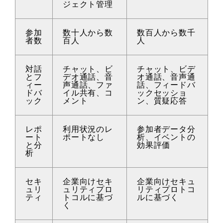
ジェクト管理
参加
数十人から数
数百人から数千
者数
百人
人
対話
チャット、ビ
チャット、ビデ
とフ
デオ通話、音
オ通話、音声通
ィー
声通話、ファ
話、フィードバ
ドバ
イル共有、コ
ックセッショ
ック
メント
ン、質疑応答
レポ
利用状況のレ
参加者データ分
ート
ポートなし
析、イベントの
と分
効果評価
析
セキ
企業向けセキ
企業向けセキュ
ュリ
ュリティプロ
リティプロトコ
ティ
トコルに基づ
ルに基づく
く