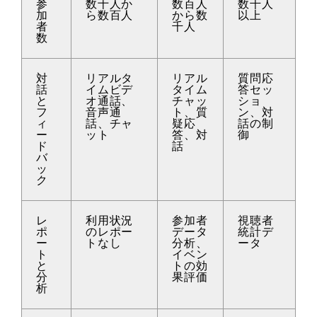
参
数十人か
数百人
数千人
加
ら数百人
から数
以上
者
千人
数
対
リアルタ
リアル
質問応
話
イムビデ
タイム
答セッ
と
オ通話、
チャッ
ショ
フ
音声通
ト、質
ン、対
ィ
話、チャ
疑応
話の制
ー
ット
答、対
御
ド
話
バ
ッ
ク
レ
利用状況
参加者
視聴者
ポ
のレポー
データ
統計デ
ー
トなし
分析、
ータ
ト
イベン
と
トの効
分
果評価
析