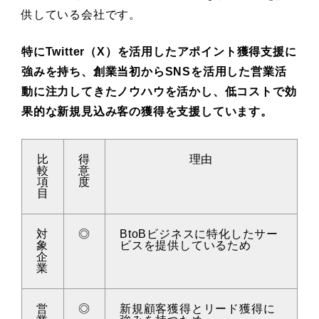
供している会社です。
特にTwitter（X）を活用したアポイント獲得支援に
強みを持ち、創業当初からSNSを活用した営業活
動に注力してきたノウハウを活かし、低コストで効
果的な新規見込み客の獲得を支援しています。
比
得
理由
較
意
項
度
目
対
◎
BtoBビジネスに特化したサー
象
ビスを提供しているため
企
業
営
◎
新規顧客獲得とリード獲得に