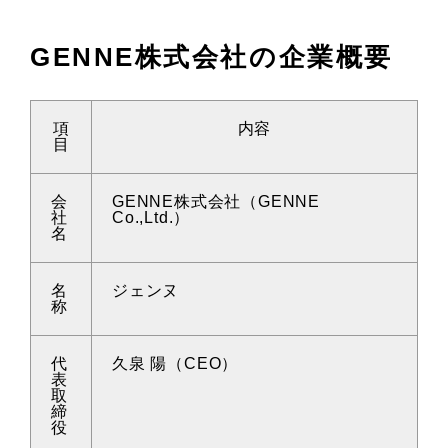
GENNE株式会社の企業概要
項
内容
目
会
GENNE株式会社（GENNE
社
Co.,Ltd.）
名
名
ジェンヌ
称
代
久泉 陽（CEO）
表
取
締
役