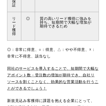
保
証
リ
◎
質の高いリード獲得に強みを
ー
持ち、短期間で大幅な増加が
ド
期待できるため
獲
得
◎：非常に得意、○：得意、△：やや不得意、☓：
非常に不得意、該当なし
同社のサービスを導入することで、短期間で大幅な
アポイント数・受注数の増加が期待でき、自社リ
ソースを割くことなく、効果的な営業活動を行うこ
とができるでしょう！
新規見込み客獲得に課題を抱える企業にとって、