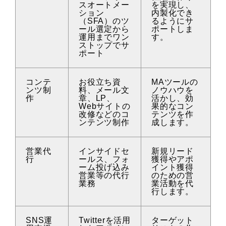
スオートメー
を実現し、
ション
内製化でき
（SFA）のツ
るようにサ
ール選定から
ポートしま
運用までワン
す。
ストップでサ
ポート
コンテ
お役立ち資
MAツールの
ンツ制
料、メール文
ノウハウを
作
章、LP、
活かし、効
Webサイトの
果的なコン
改修などのコ
テンツを作
ンテンツ制作
成します。
営業代
インサイドセ
新規リード
行
ールス、フォ
獲得やアポ
ーム投げ込み
イント獲得
営業等の代行
のための営
業務
業活動を代
行します。
SNS運
Twitterを活用
ターゲット