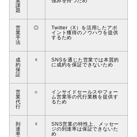
業
強みを持つため
課
題
営
◎
Twitter（X）を活用したアポ
業
イント獲得のノウハウを提供
手
するため
法
成
☓
SNSを通じた営業では本質的
約
に成約を保証できないため
保
証
営
○
インサイドセールスやフォー
業
ム営業等の代行業務を提供す
代
るため
行
到
☓
SNS営業の特性上、メッセー
達
ジの到達率は保証できないた
率
め