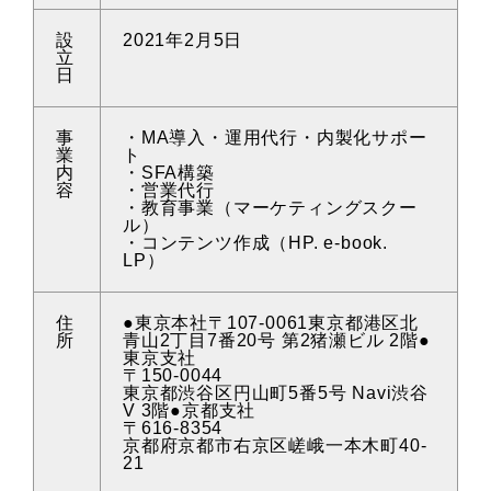
設
2021年2月5日
立
日
事
・MA導入・運用代行・内製化サポー
業
ト
内
・SFA構築
容
・営業代行
・教育事業（マーケティングスクー
ル）
・コンテンツ作成（HP. e-book.
LP）
住
●東京本社〒107-0061東京都港区北
所
青山2丁目7番20号 第2猪瀬ビル 2階●
東京支社
〒150-0044
東京都渋谷区円山町5番5号 Navi渋谷
V 3階●京都支社
〒616-8354
京都府京都市右京区嵯峨一本木町40-
21