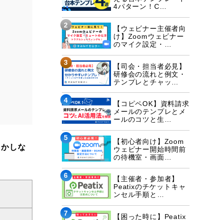
4パターン！C…
2
【ウェビナー主催者向
け】Zoomウェビナー
のマイク設定・…
3
【司会・担当者必見】
研修会の流れと例文・
テンプレとチャッ…
4
【コピペOK】資料請求
メールのテンプレとメ
ールのコツと生…
5
【初心者向け】Zoom
しかしな
ウェビナー開始時間前
の待機室・画面…
6
【主催者・参加者】
Peatixのチケットキャ
ンセル手順と…
7
【困った時に】Peatix