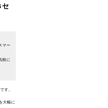
Bセ
スマー
気軽に
会です。
を大幅に