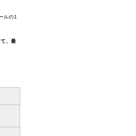
ールの1
して、最