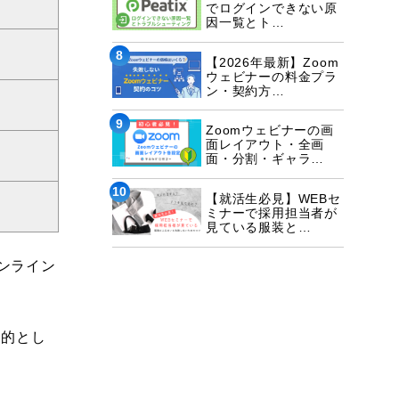
生
でログインできない原
因一覧とト…
8
【2026年最新】Zoom
ウェビナーの料金プラ
ン・契約方…
9
Zoomウェビナーの画
面レイアウト・全画
面・分割・ギャラ…
10
【就活生必見】WEBセ
ミナーで採用担当者が
見ている服装と…
ンライン
目的とし