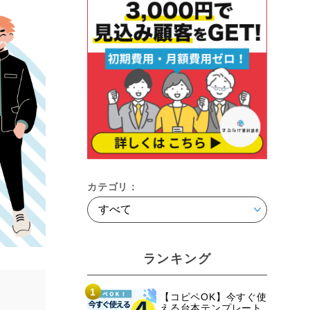
カテゴリ：
ランキング
1
【コピペOK】今すぐ使
える台本テンプレート