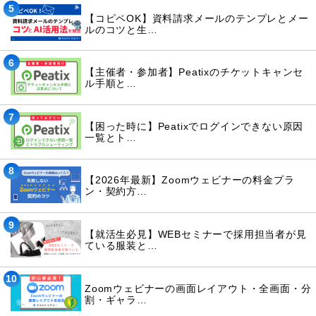
5
【コピペOK】資料請求メールのテンプレとメー
ルのコツと生…
6
【主催者・参加者】Peatixのチケットキャンセ
ル手順と…
7
【困った時に】Peatixでログインできない原因
一覧とト…
8
【2026年最新】Zoomウェビナーの料金プラ
ン・契約方…
9
【就活生必見】WEBセミナーで採用担当者が見
ている服装と…
10
Zoomウェビナーの画面レイアウト・全画面・分
割・ギャラ…