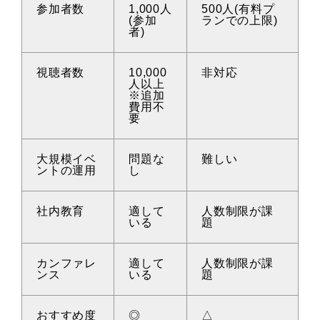
参加者数
1,000人
500人(有料プ
(参加
ランでの上限)
者)
視聴者数
10,000
非対応
人以上
※追加
費用不
要
大規模イベ
問題な
難しい
ントの運用
し
社内教育
適して
人数制限が課
いる
題
カンファレ
適して
人数制限が課
ンス
いる
題
おすすめ度
◎
△