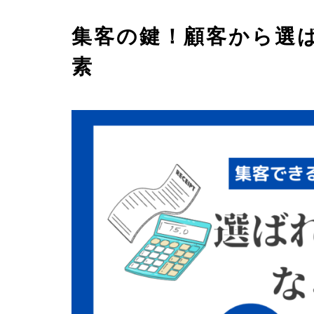
集客の鍵！顧客から選
素