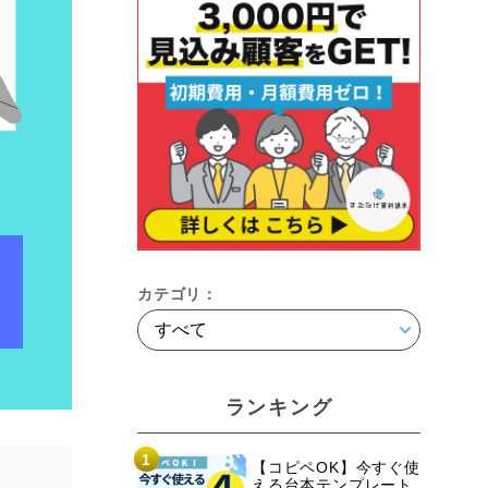
カテゴリ：
ランキング
1
【コピペOK】今すぐ使
える台本テンプレート