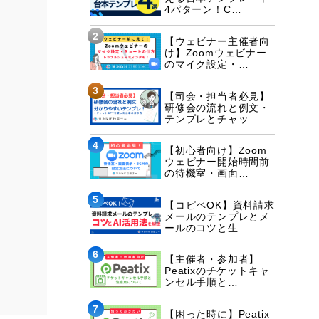
4パターン！C…
2
【ウェビナー主催者向
け】Zoomウェビナー
のマイク設定・…
3
【司会・担当者必見】
研修会の流れと例文・
テンプレとチャッ…
4
【初心者向け】Zoom
ウェビナー開始時間前
の待機室・画面…
5
【コピペOK】資料請求
メールのテンプレとメ
ールのコツと生…
6
【主催者・参加者】
Peatixのチケットキャ
ンセル手順と…
7
【困った時に】Peatix