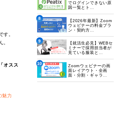
でログインできない原
因一覧とト…
8
【2026年最新】Zoom
ウェビナーの料金プラ
ン・契約方…
です。
9
ん。
【就活生必見】WEBセ
ミナーで採用担当者が
見ている服装と…
10
「オスス
Zoomウェビナーの画
面レイアウト・全画
面・分割・ギャラ…
の魅力