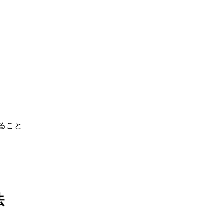
ること
法