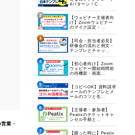
4パターン！C…
2
【ウェビナー主催者向
け】Zoomウェビナー
のマイク設定・…
3
【司会・担当者必見】
研修会の流れと例文・
テンプレとチャッ…
4
【初心者向け】Zoom
ウェビナー開始時間前
の待機室・画面…
5
【コピペOK】資料請求
メールのテンプレとメ
ールのコツと生…
6
【主催者・参加者】
Peatixのチケットキャ
ンセル手順と…
の営業・
7
【困った時に】Peatix