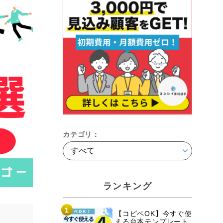
カテゴリ：
ランキング
1
【コピペOK】今すぐ使
える台本テンプレート