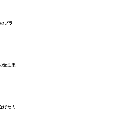
でのブラ
の受注率
なげセミ