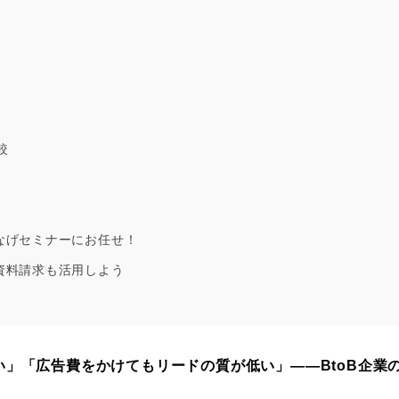
較
なげセミナーにお任せ！
資料請求も活用しよう
」「広告費をかけてもリードの質が低い」――BtoB企業