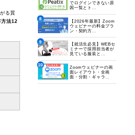
でログインできない原
因一覧とト…
ながる質
8
方法12
【2026年最新】Zoom
ウェビナーの料金プラ
ン・契約方…
9
【就活生必見】WEBセ
ミナーで採用担当者が
見ている服装と…
10
Zoomウェビナーの画
面レイアウト・全画
面・分割・ギャラ…