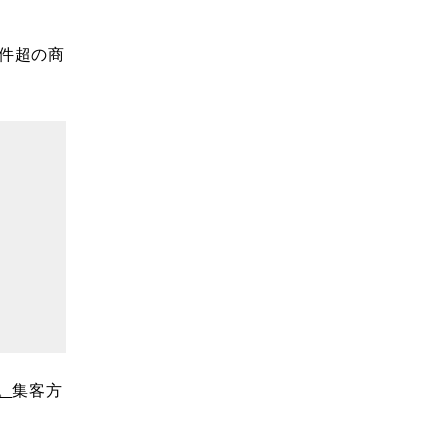
0件超の商
。
集客方