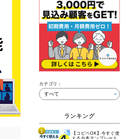
カテゴリ：
ランキング
1
【コピペOK】今すぐ使
える台本テンプレート