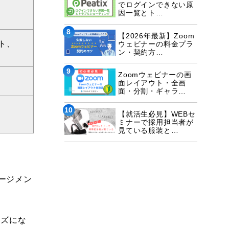
でログインできない原
因一覧とト…
8
【2026年最新】Zoom
ト、
ウェビナーの料金プラ
ン・契約方…
9
Zoomウェビナーの画
面レイアウト・全画
面・分割・ギャラ…
10
【就活生必見】WEBセ
ミナーで採用担当者が
見ている服装と…
ージメン
ーズにな