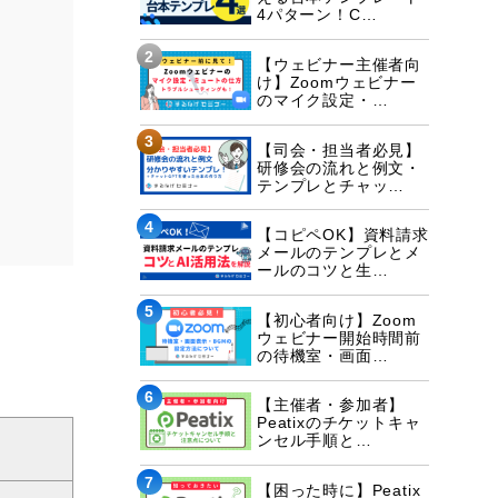
4パターン！C…
2
【ウェビナー主催者向
け】Zoomウェビナー
のマイク設定・…
3
【司会・担当者必見】
研修会の流れと例文・
テンプレとチャッ…
4
【コピペOK】資料請求
メールのテンプレとメ
ールのコツと生…
5
【初心者向け】Zoom
ウェビナー開始時間前
の待機室・画面…
6
【主催者・参加者】
Peatixのチケットキャ
ンセル手順と…
7
【困った時に】Peatix