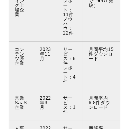
ィン
レポ
で190DL突
グ上
ー
破）
場企
ト：
業
11件
ノウ
ハ
ウ：
22件
コン
2023
サー
月間平均15
テン
年11
ビ
件ダウンロ
ツ系
月
ス：6
ード
企業
件
レポ
ー
ト：4
件
営業
2022
サー
月間平均
SaaS
年3
ビ
6.8件ダウ
企業
月
ス：1
ンロード
件
人事
2022
サー
商談率