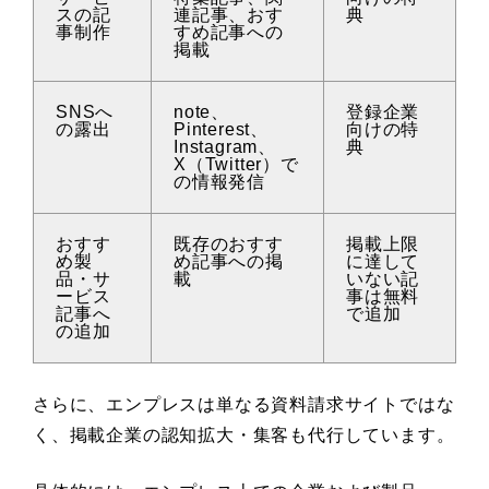
スの記
連記事、おす
典
事制作
すめ記事への
掲載
SNSへ
note、
登録企業
の露出
Pinterest、
向けの特
Instagram、
典
X（Twitter）で
の情報発信
おすす
既存のおすす
掲載上限
め製
め記事への掲
に達して
品・サ
載
いない記
ービス
事は無料
記事へ
で追加
の追加
さらに、エンプレスは単なる資料請求サイトではな
く、掲載企業の認知拡大・集客も代行しています。