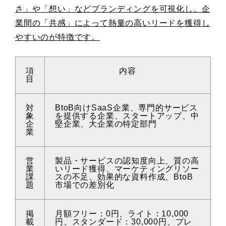
さ」や「想い」などブランディングを可視化し、企
業間の「共感」によって熱量の高いリードを獲得し
やすいのが特徴です。
項
内容
目
対
BtoB向けSaaS企業、専門的サービス
象
を提供する企業、スタートアップ、中
企
堅企業、大企業の特定部門
業
営
製品・サービスの認知度向上、質の高
業
いリード獲得、マーケティングリソー
課
スの不足、効果的な資料作成、BtoB
題
市場での差別化
掲
月額フリー：0円、ライト：10,000
載
円、スタンダード：30,000円、プレ