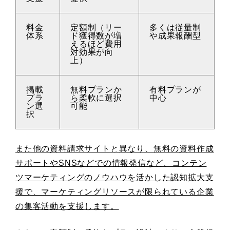
料金
定額制（リー
多くは従量制
体系
ド獲得数が増
や成果報酬型
えるほど費用
対効果が向
上）
掲載
無料プランか
有料プランが
プラ
ら柔軟に選択
中心
ン選
可能
択
また他の資料請求サイトと異なり、無料の資料作成
サポートやSNSなどでの情報発信など、コンテン
ツマーケティングのノウハウを活かした認知拡大支
援で、マーケティングリソースが限られている企業
の集客活動を支援します。