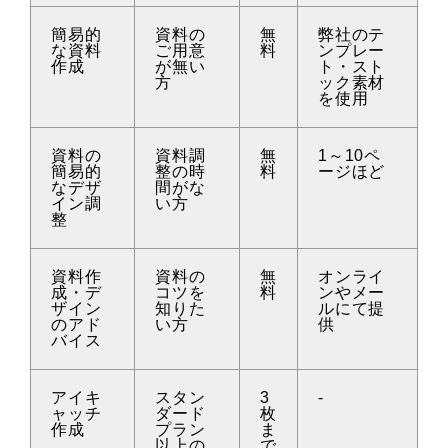
簡易的
資料の
無
弊社のテ
な資料
ご用意
料
ンプレー
作成
が無い
ト・スト
方
ック素材
を使用
資料の
資料調
無
1～10ペ
簡易的
整の時
料
ージほど
なデザ
間がな
イン調
い方
整
資料作
資料の
無
オンライ
成・デ
コツを
料
ンやメー
ザイン
知りた
ルにて提
のアド
い方
供
バイス
アイキ
スタン
3
-
ャッチ
ダード
枚
作成
プラン
ま
以上の
で