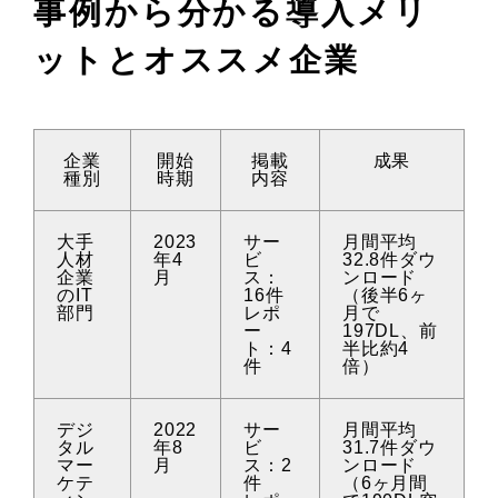
事例から分かる導入メリ
ットとオススメ企業
企業
開始
掲載
成果
種別
時期
内容
大手
2023
サー
月間平均
人材
年4
ビ
32.8件ダウ
企業
月
ス：
ンロード
のIT
16件
（後半6ヶ
部門
レポ
月で
ー
197DL、前
ト：4
半比約4
件
倍）
デジ
2022
サー
月間平均
タル
年8
ビ
31.7件ダウ
マー
月
ス：2
ンロード
ケテ
件
（6ヶ月間