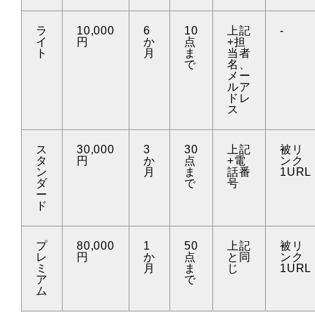
ラ
10,000
6
10
上記
-
イ
円
か
点
+担
ト
月
ま
当者
で
名、
メー
ルア
ドレ
ス
ス
30,000
3
30
上記
被リ
タ
円
か
点
+電
ンク
ン
月
ま
話番
1URL
ダ
で
号
ー
ド
プ
80,000
1
50
上記
被リ
レ
円
か
点
と同
ンク
ミ
月
ま
じ
1URL
ア
で
ム