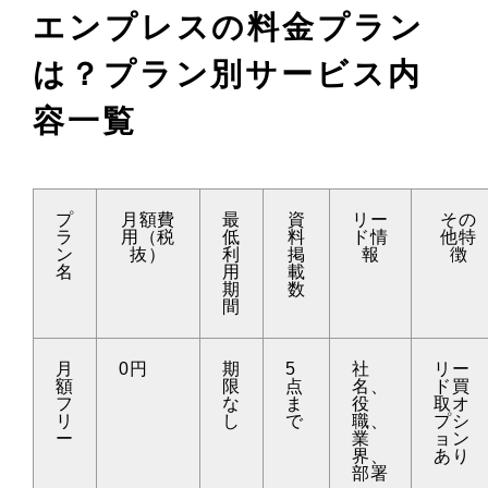
エンプレスの料金プラン
は？プラン別サービス内
容一覧
プ
月額費
最
資
リー
その
ラ
用（税
低
料
ド情
他特
ン
抜）
利
掲
報
徴
名
用
載
期
数
間
月
0円
期
5
社
リー
額
限
点
名、
ド買
フ
な
ま
役
取オ
リ
し
で
職、
プシ
ー
業
ョン
界、
あり
部署