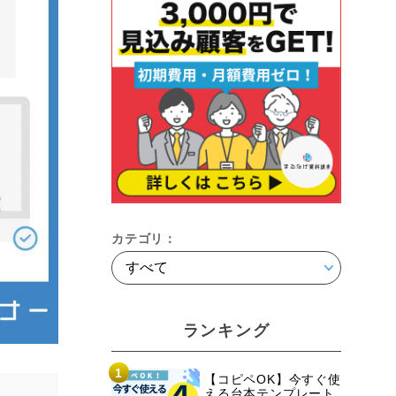
カテゴリ：
ランキング
1
【コピペOK】今すぐ使
える台本テンプレート