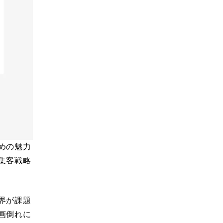
めの魅力
集客戦略
界が課題
画倒れに