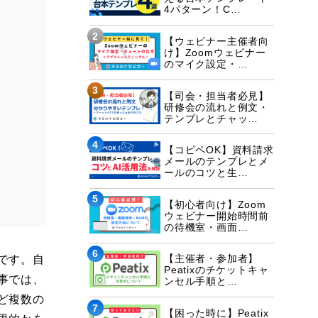
4パターン！C…
2
【ウェビナー主催者向
け】Zoomウェビナー
のマイク設定・…
3
【司会・担当者必見】
研修会の流れと例文・
テンプレとチャッ…
4
【コピペOK】資料請求
メールのテンプレとメ
ールのコツと生…
5
【初心者向け】Zoom
ウェビナー開始時間前
の待機室・画面…
6
【主催者・参加者】
です。自
Peatixのチケットキャ
事では、
ンセル手順と…
ど複数の
7
【困った時に】Peatix