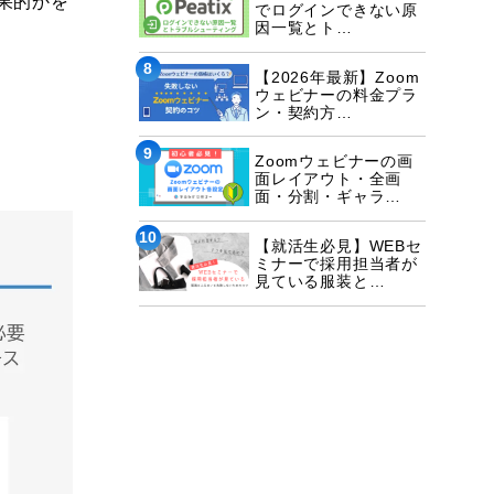
果的かを
でログインできない原
因一覧とト…
8
【2026年最新】Zoom
ウェビナーの料金プラ
ン・契約方…
9
Zoomウェビナーの画
面レイアウト・全画
面・分割・ギャラ…
10
【就活生必見】WEBセ
ミナーで採用担当者が
見ている服装と…