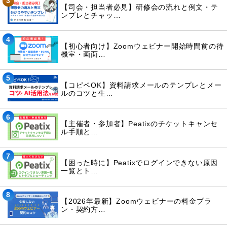
3
【司会・担当者必見】研修会の流れと例文・テ
ンプレとチャッ…
4
【初心者向け】Zoomウェビナー開始時間前の待
機室・画面…
5
【コピペOK】資料請求メールのテンプレとメー
ルのコツと生…
6
【主催者・参加者】Peatixのチケットキャンセ
ル手順と…
7
【困った時に】Peatixでログインできない原因
一覧とト…
8
【2026年最新】Zoomウェビナーの料金プラ
ン・契約方…