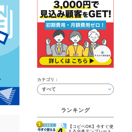
カテゴリ：
ランキング
1
【コピペOK】今すぐ使
える台本テンプレート