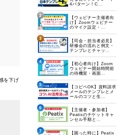
4パターン！C…
2
【ウェビナー主催者向
け】Zoomウェビナー
のマイク設定・…
3
【司会・担当者必見】
研修会の流れと例文・
テンプレとチャッ…
4
【初心者向け】Zoom
ウェビナー開始時間前
の待機室・画面…
感を下げ
5
【コピペOK】資料請求
メールのテンプレとメ
ールのコツと生…
6
【主催者・参加者】
Peatixのチケットキャ
ンセル手順と…
7
【困った時に】Peatix