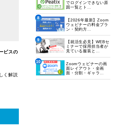
でログインできない原
因一覧とト…
8
【2026年最新】Zoom
ウェビナーの料金プラ
ン・契約方…
9
【就活生必見】WEBセ
ミナーで採用担当者が
見ている服装と…
ービスの
10
Zoomウェビナーの画
面レイアウト・全画
面・分割・ギャラ…
しく解説