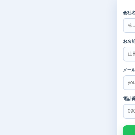
会社
お名
メー
電話